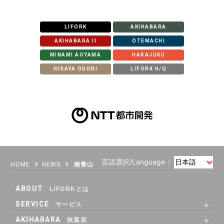
LOCATIONS
場所
LIFORK
AKIHABARA
AKIHABARA II
OTEMACHI
AKIHABARA
秋葉原
MINAMI AOYAMA
HARAJUKU
HISAYA ODORI
LIFORK H/Q
AKIHABARA II
秋葉原Ⅱ
OTEMACHI
大手町
HARAJUKU
原宿
言語選択/Language：
HOME
NEWS
南青山
MINAMI AOYAMA
南青山
ABOUT
LIFORKとは
SERVICE
サービス
SHARE OFFICE
Co-Working
RENTAL ROOM
RENTAL LOUNGE
HISAYA ODORI
久屋大通
AKIHABARA
秋葉原
Nacasa & Partners