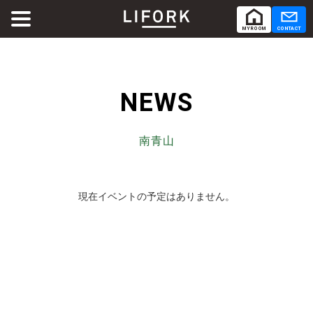
MY ROOM
CONTACT
ABOUT
LIFORKとは
NEWS
SERVICE
サービス
南青山
SHARE OFFICE
シェアオフィス
現在イベントの予定はありません。
Co-Working
コワーキング
RENTAL ROOM
レンタルルーム
RENTAL LOUNGE
レンタルラウンジ