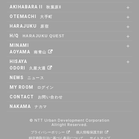
SHARE OFFICE
RENTAL ROOM
ACCESS
AKIHABARA II
秋葉原Ⅱ
SHARE OFFICE
Co-Working
RENTAL LOUNGE
ACCESS
OTEMACHI
大手町
H/Q
HARAJUKU QUEST
SHARE OFFICE
RENTAL ROOM
RENTAL LOUNGE
ACCESS
HARAJUKU
原宿
RENTAL LOUNGE
ACCESS
H/Q
HARAJUKU QUEST
NEWS
ニュース
ABOUT
Co_WORKING
SHARE_OFFICE
_CAFE
POP_UP & GALLERY
RENTAL_ROOM
_SHELF
ACCESS
MINAMI
AOYAMA
南青山
SHARE OFFICE
ACCESS
SPACE MANAGEMENT
HISAYA
ホール＆カンファレンス
ODORI
久屋大通
SHARE OFFICE
RENTAL ROOM
ACCESS
NEWS
ニュース
WITHyou
WITHyou企画
MY ROOM
ログイン
CONTACT
お問い合わせ
POPUP
ポップアップ
NAKAMA
ナカマ
© NTT Urban Development Corporation
Allright Reserved.
プライバシーポリシー
個人情報保護方針
特定商取引法に基づく表示について
サイトマップ