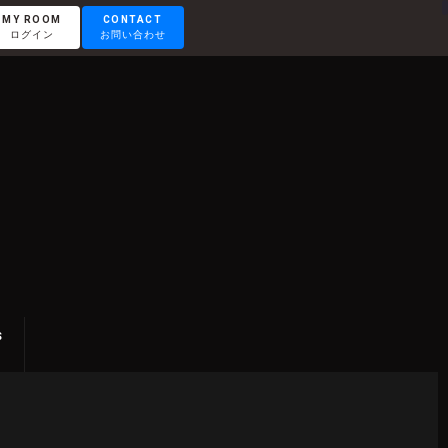
MY ROOM
CONTACT
ログイン
お問い合わせ
RENTAL LOUNGE
レンタルラウンジ
OTEMACHI
大手町
HISAYA ODORI
S
久屋大通
Nacasa & Partners