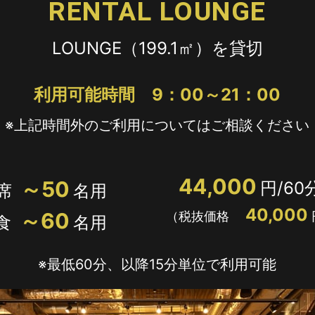
RENTAL LOUNGE
H/Q
LOUNGE（199.1㎡）を貸切
HARAJUKU QUEST
利用可能時間
9：00～21：00
※上記時間外のご利用についてはご相談ください
44,000
～50
円/60
席
名用
40,000
～60
（税抜価格
食
名用
※最低60分、以降15分単位で利用可能