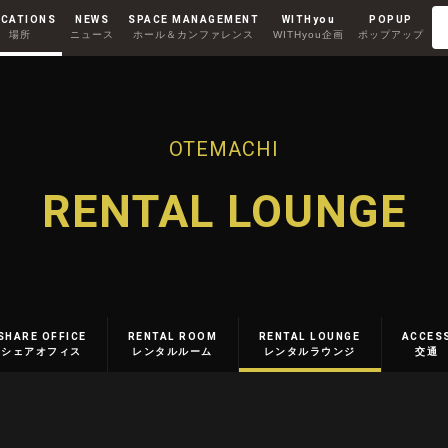
CATIONS
NEWS
SPACE MANAGEMENT
WITHyou
POPUP
場所
ニュース
ホール＆カンファレンス
WITHyou企画
ポップアップ
Co-Working
RENTAL ROOM
コワーキング
レンタルルーム
AKIHABARA II
OTEMACHI
秋葉原Ⅱ
RENTAL LOUNGE
MINAMI AOYAMA
SHARE OFFICE
RENTAL ROOM
RENTAL LOUNGE
ACCES
南青山
シェアオフィス
レンタルルーム
レンタルラウンジ
交通