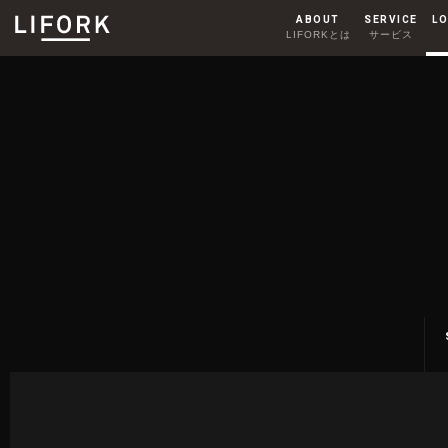
ABOUT
SERVICE
LO
LIFORKとは
サービス
SHARE OFFICE
シェアオフィス
AKIHABARA
秋葉原
HARAJUKU
原宿
MY ROOM
CONTACT
マイルーム
お問い合わせ