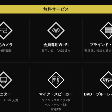
無料サービス
犯カメラ
会員専用
Wi-Fi
ブラインド
4時間撮影
専用の
ID・PASS貸与
部屋外の視線を遮る
ニター
マイク・スピーカー
DVD・ブルー
チ、HDMI入力
ワイヤレスマイク2本
ヘッドセット1本
有線1本