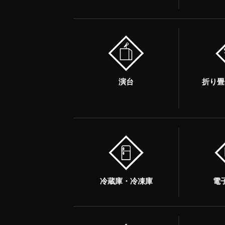
演台
折り畳
冷蔵庫・冷凍庫
電