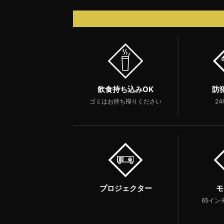
飲食持ち込みOK
防
ゴミはお持ち帰りください
2
プロジェクター
モ
65イン