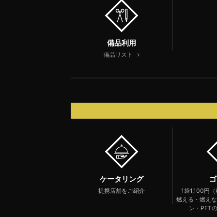
備品利用
備品リスト
ケータリング
ゴ
提携店舗
をご紹介
1袋1,100円
燃える・燃えな
ン・PET