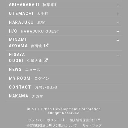
SHARE OFFICE
RENTAL ROOM
ACCESS
AKIHABARA II
秋葉原Ⅱ
SHARE OFFICE
Co-Working
RENTAL LOUNGE
ACCESS
OTEMACHI
大手町
SHARE OFFICE
RENTAL ROOM
RENTAL LOUNGE
ACCESS
HARAJUKU
原宿
RENTAL LOUNGE
ACCESS
H/Q
HARAJUKU QUEST
ABOUT
Co_WORKING
SHARE_OFFICE
_CAFE
POP_UP & GALLERY
RENTAL_ROOM
_SHELF
ACCESS
MINAMI
AOYAMA
南青山
SHARE OFFICE
ACCESS
HISAYA
ODORI
久屋大通
SHARE OFFICE
RENTAL ROOM
ACCESS
NEWS
ニュース
MY ROOM
ログイン
CONTACT
お問い合わせ
NAKAMA
ナカマ
© NTT Urban Development Corporation
Allright Reserved.
プライバシーポリシー
個人情報保護方針
特定商取引法に基づく表示について
サイトマップ