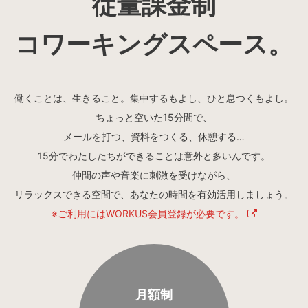
従量課金制
LOCATIONS
場所
コワーキングスペース。
AKIHABARA
秋葉原
働くことは、生きること。集中するもよし、ひと息つくもよし。
AKIHABARA II
秋葉原Ⅱ
ちょっと空いた15分間で、
メールを打つ、資料をつくる、休憩する…
15分でわたしたちができることは意外と多いんです。
OTEMACHI
大手町
仲間の声や音楽に刺激を受けながら、
リラックスできる空間で、あなたの時間を有効活用しましょう。
HARAJUKU
原宿
※ご利用にはWORKUS会員登録が必要です。
MINAMI AOYAMA
南青山
月額制
HISAYA ODORI
久屋大通
Nacasa & Partners