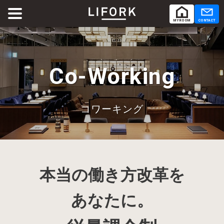
MY ROOM
CONTACT
ABOUT
LIFORKとは
Co-Working
SERVICE
サービス
コワーキング
SHARE OFFICE
シェアオフィス
Co-Working
コワーキング
本当の働き方改革を
RENTAL ROOM
レンタルルーム
あなたに。
RENTAL LOUNGE
レンタルラウンジ