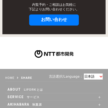
内覧予約・ご相談はお気軽に
下記よりお問い合わせください。
お問い合わせ
言語選択/Language：
HOME
SHARE
ABOUT
LIFORKとは
SERVICE
サービス
SHARE OFFICE
Co-Working
RENTAL ROOM
RENTAL LOUNGE
AKIHABARA
秋葉原