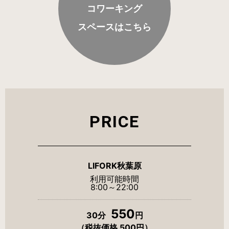
コワーキング
スペースはこちら
H/Q
HARAJUKU QUEST
NEWS
ニュース
SPACE MANAGEMENT
ホール＆カンファレンス
PRICE
WITHyou
WITHyou企画
LIFORK秋葉原
POPUP
ポップアップ
利用可能時間
8:00～22:00
550
30分
円
（税抜価格 500円）