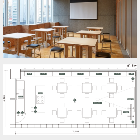
LOCATIONS
場所
AKIHABARA
秋葉原
AKIHABARA II
秋葉原Ⅱ
OTEMACHI
大手町
HARAJUKU
原宿
MINAMI AOYAMA
南青山
HISAYA ODORI
久屋大通
Nacasa & Partners