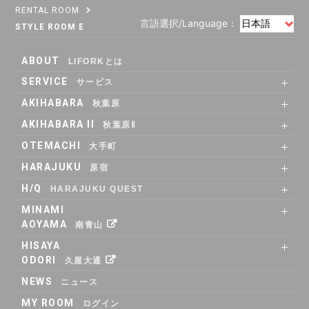
RENTAL ROOM
言語選択/Language：
STYLE ROOM E
ABOUT
LIFORKとは
SERVICE
サービス
SHARE OFFICE
Co-Working
RENTAL ROOM
RENTAL LOUNGE
AKIHABARA
秋葉原
SHARE OFFICE
RENTAL ROOM
ACCESS
AKIHABARA II
秋葉原Ⅱ
SHARE OFFICE
Co-Working
RENTAL LOUNGE
ACCESS
OTEMACHI
大手町
SHARE OFFICE
RENTAL ROOM
RENTAL LOUNGE
ACCESS
HARAJUKU
原宿
RENTAL LOUNGE
ACCESS
H/Q
HARAJUKU QUEST
ABOUT
Co_WORKING
SHARE_OFFICE
_CAFE
POP_UP & GALLERY
RENTAL_ROOM
_SHELF
ACCESS
MINAMI
AOYAMA
南青山
SHARE OFFICE
ACCESS
HISAYA
ODORI
久屋大通
SHARE OFFICE
RENTAL ROOM
ACCESS
NEWS
ニュース
MY ROOM
ログイン