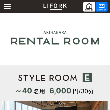
MY ROOM
CONTACT
ABOUT
LIFORKとは
AKIHABARA
SERVICE
サービス
SHARE OFFICE
シェアオフィス
MY ROOM
CONTACT
SHARE OFFICE
RENTAL ROOM
シェアオフィス
ACCESS
レンタルルーム
交通
Co-Working
コワーキング
RENTAL ROOM
～40
6,000
レンタルルーム
名用
円/30分
RENTAL LOUNGE
レンタルラウンジ