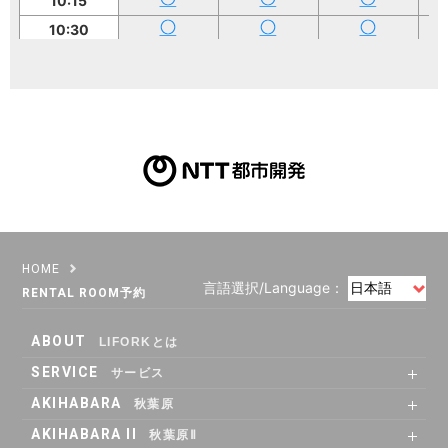
10:15
10:30
10:45
11:00
11:15
11:30
11:45
12:00
12:15
12:30
HOME
言語選択/Language：
12:45
RENTAL ROOM予約
13:00
ABOUT
LIFORKとは
13:15
SERVICE
サービス
13:30
SHARE OFFICE
Co-Working
RENTAL ROOM
RENTAL LOUNGE
AKIHABARA
秋葉原
13:45
SHARE OFFICE
RENTAL ROOM
ACCESS
AKIHABARA II
14:00
秋葉原Ⅱ