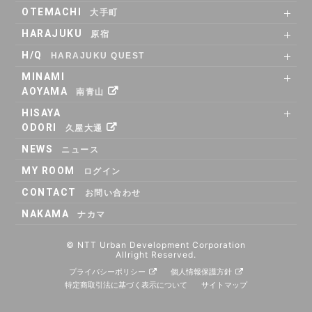
SHARE OFFICE
Co-Working
RENTAL LOUNGE
ACCESS
OTEMACHI
14:15
大手町
SHARE OFFICE
RENTAL ROOM
RENTAL LOUNGE
ACCESS
14:30
HARAJUKU
原宿
RENTAL LOUNGE
ACCESS
14:45
H/Q
HARAJUKU QUEST
ABOUT
Co_WORKING
SHARE_OFFICE
_CAFE
POP_UP & GALLERY
RENTAL_ROOM
_SHELF
ACCESS
15:00
MINAMI
AOYAMA
15:15
南青山
SHARE OFFICE
ACCESS
HISAYA
15:30
ODORI
久屋大通
15:45
SHARE OFFICE
RENTAL ROOM
ACCESS
NEWS
ニュース
16:00
MY ROOM
ログイン
16:15
CONTACT
16:30
お問い合わせ
NAKAMA
16:45
ナカマ
17:00
© NTT Urban Development Corporation
17:15
Allright Reserved.
プライバシーポリシー
個人情報保護方針
17:30
特定商取引法に基づく表示について
サイトマップ
17:45