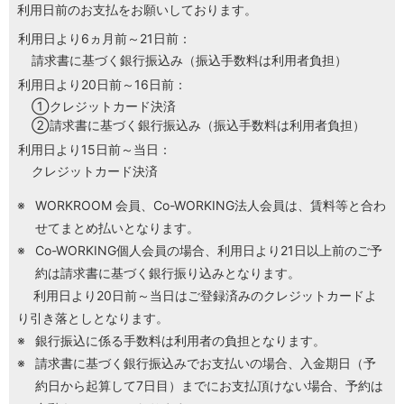
利用日前のお支払をお願いしております。
利用日より6ヵ月前～21日前：
H/Q
HARAJUKU QUEST
請求書に基づく銀行振込み（振込手数料は利用者負担）
利用日より20日前～16日前：
クレジットカード決済
NEWS
ニュース
請求書に基づく銀行振込み（振込手数料は利用者負担）
利用日より15日前～当日：
クレジットカード決済
SPACE MANAGEMENT
ホール＆カンファレンス
WORKROOM 会員、Co-WORKING法人会員は、賃料等と合わ
せてまとめ払いとなります。
WITHyou
WITHyou企画
Co-WORKING個人会員の場合、利用日より21日以上前のご予
約は請求書に基づく銀行振り込みとなります。
POPUP
利用日より20日前～当日はご登録済みのクレジットカードよ
ポップアップ
り引き落としとなります。
銀行振込に係る手数料は利用者の負担となります。
請求書に基づく銀行振込みでお支払いの場合、入金期日（予
約日から起算して7日目）までにお支払頂けない場合、予約は