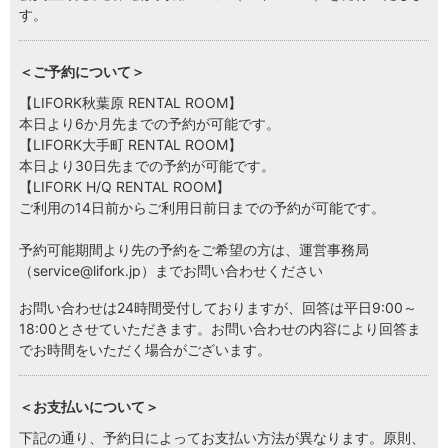
す。
LOCATIONS
場所
＜ご予約について＞
AKIHABARA
秋葉原
【LIFORK秋葉原 RENTAL ROOM】
本日より6か月先までの予約が可能です。
【LIFORK大手町 RENTAL ROOM】
AKIHABARA II
本日より30日先までの予約が可能です。
秋葉原Ⅱ
【LIFORK H/Q RENTAL ROOM】
ご利用の14日前からご利用日前日までの予約が可能です。
OTEMACHI
大手町
予約可能期間より先の予約をご希望の方は、運営事務局
（service@lifork.jp）までお問い合わせください
HARAJUKU
原宿
お問い合わせは24時間受付しておりますが、回答は平日9:00～
18:00とさせていただきます。お問い合わせの内容により回答ま
でお時間をいただく場合がございます。
MINAMI AOYAMA
南青山
＜お支払いについて＞
HISAYA ODORI
久屋大通
下記の通り、予約日によってお支払い方法が異なります。原則、
Nacasa & Partners