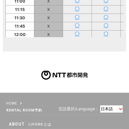
11:00
X
11:15
X
11:30
X
11:45
X
12:00
X
12:15
X
12:30
X
12:45
X
13:00
X
13:15
X
13:30
X
13:45
X
14:00
X
HOME
言語選択/Language：
14:15
X
RENTAL ROOM予約
14:30
X
ABOUT
LIFORKとは
14:45
X