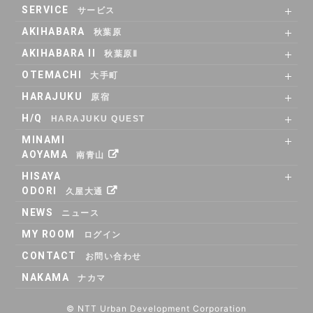
SERVICE
サービス
15:00
X
SHARE OFFICE
Co-Working
RENTAL ROOM
RENTAL LOUNGE
AKIHABARA
秋葉原
15:15
X
SHARE OFFICE
RENTAL ROOM
ACCESS
AKIHABARA II
15:30
X
秋葉原Ⅱ
SHARE OFFICE
Co-Working
RENTAL LOUNGE
ACCESS
OTEMACHI
15:45
X
大手町
SHARE OFFICE
RENTAL ROOM
RENTAL LOUNGE
ACCESS
16:00
X
HARAJUKU
原宿
RENTAL LOUNGE
ACCESS
16:15
X
H/Q
HARAJUKU QUEST
ABOUT
Co_WORKING
SHARE_OFFICE
_CAFE
POP_UP & GALLERY
RENTAL_ROOM
_SHELF
ACCESS
16:30
X
MINAMI
AOYAMA
16:45
X
南青山
SHARE OFFICE
ACCESS
HISAYA
17:00
X
ODORI
久屋大通
17:15
X
SHARE OFFICE
RENTAL ROOM
ACCESS
NEWS
ニュース
17:30
X
MY ROOM
ログイン
17:45
X
CONTACT
18:00
X
お問い合わせ
NAKAMA
18:15
X
ナカマ
18:30
X
© NTT Urban Development Corporation