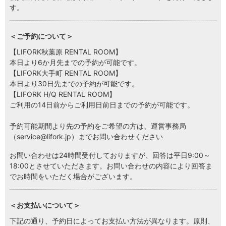
す。
LOCATIONS
場所
＜ご予約について＞
AKIHABARA
秋葉原
【LIFORK秋葉原 RENTAL ROOM】
本日より6か月先までの予約が可能です。
【LIFORK大手町 RENTAL ROOM】
AKIHABARA II
本日より30日先までの予約が可能です。
秋葉原Ⅱ
【LIFORK H/Q RENTAL ROOM】
ご利用の14日前からご利用日前日までの予約が可能です。
OTEMACHI
大手町
予約可能期間より先の予約をご希望の方は、運営事務局
（service@lifork.jp）までお問い合わせください
HARAJUKU
原宿
お問い合わせは24時間受付しておりますが、回答は平日9:00～
18:00とさせていただきます。お問い合わせの内容により回答ま
でお時間をいただく場合がございます。
MINAMI AOYAMA
南青山
＜お支払いについて＞
HISAYA ODORI
久屋大通
下記の通り、予約日によってお支払い方法が異なります。原則、
Nacasa & Partners