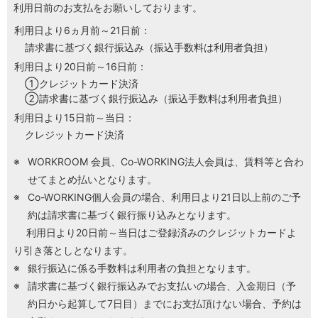
利用日前のお支払をお願いしております。
利用日より6ヵ月前～21日前：
H/Q
HARAJUKU QUEST
請求書に基づく銀行振込み（振込手数料は利用者負担）
利用日より20日前～16日前：
クレジットカード決済
NEWS
ニュース
請求書に基づく銀行振込み（振込手数料は利用者負担）
利用日より15日前～当日：
クレジットカード決済
SPACE MANAGEMENT
ホール＆カンファレンス
WORKROOM 会員、Co-WORKING法人会員は、賃料等と合わ
せてまとめ払いとなります。
WITHyou
WITHyou企画
Co-WORKING個人会員の場合、利用日より21日以上前のご予
約は請求書に基づく銀行振り込みとなります。
POPUP
利用日より20日前～当日はご登録済みのクレジットカードよ
ポップアップ
り引き落としとなります。
銀行振込に係る手数料は利用者の負担となります。
請求書に基づく銀行振込みでお支払いの場合、入金期日（予
約日から起算して7日目）までにお支払頂けない場合、予約は