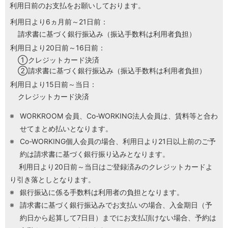
利用日前のお支払をお願いしております。
利用日より6ヵ月前～21日前：
H/Q
HARAJUKU QUEST
請求書に基づく銀行振込み（振込手数料は利用者負担）
利用日より20日前～16日前：
クレジットカード決済
NEWS
ニュース
請求書に基づく銀行振込み（振込手数料は利用者負担）
利用日より15日前～当日：
クレジットカード決済
SPACE MANAGEMENT
ホール＆カンファレンス
WORKROOM 会員、Co-WORKING法人会員は、賃料等と合わ
せてまとめ払いとなります。
WITHyou
WITHyou企画
Co-WORKING個人会員の場合、利用日より21日以上前のご予
約は請求書に基づく銀行振り込みとなります。
POPUP
利用日より20日前～当日はご登録済みのクレジットカードよ
ポップアップ
り引き落としとなります。
銀行振込に係る手数料は利用者の負担となります。
請求書に基づく銀行振込みでお支払いの場合、入金期日（予
約日から起算して7日目）までにお支払頂けない場合、予約は