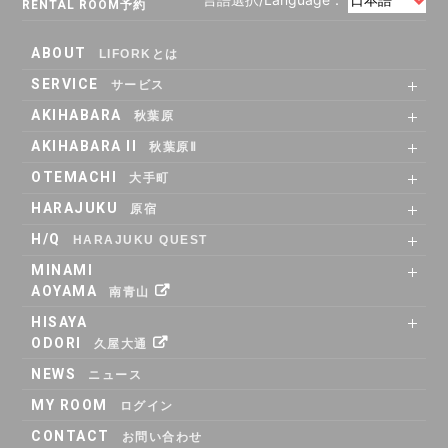
RENTAL ROOM予約
14:30
X
X
X
14:45
X
X
X
ABOUT
LIFORKとは
15:00
X
X
X
SERVICE
サービス
15:15
X
X
X
SHARE OFFICE
Co-Working
RENTAL ROOM
RENTAL LOUNGE
AKIHABARA
秋葉原
15:30
X
X
X
SHARE OFFICE
RENTAL ROOM
ACCESS
AKIHABARA II
秋葉原Ⅱ
15:45
X
X
X
SHARE OFFICE
Co-Working
RENTAL LOUNGE
ACCESS
OTEMACHI
16:00
X
X
X
大手町
SHARE OFFICE
RENTAL ROOM
RENTAL LOUNGE
ACCESS
16:15
X
X
X
HARAJUKU
原宿
RENTAL LOUNGE
ACCESS
16:30
X
X
X
H/Q
HARAJUKU QUEST
ABOUT
Co_WORKING
SHARE_OFFICE
_CAFE
POP_UP & GALLERY
RENTAL_ROOM
_SHELF
ACCESS
16:45
X
X
X
MINAMI
AOYAMA
17:00
X
X
X
南青山
SHARE OFFICE
ACCESS
17:15
X
X
X
HISAYA
ODORI
久屋大通
17:30
X
X
X
SHARE OFFICE
RENTAL ROOM
ACCESS
NEWS
17:45
X
X
X
ニュース
18:00
X
X
X
MY ROOM
ログイン
18:15
X
X
X
CONTACT
お問い合わせ