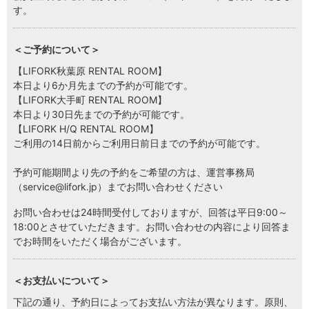
す。
LOCATIONS
場所
＜ご予約について＞
AKIHABARA
秋葉原
【LIFORK秋葉原 RENTAL ROOM】
本日より6か月先までの予約が可能です。
【LIFORK大手町 RENTAL ROOM】
AKIHABARA II
本日より30日先までの予約が可能です。
秋葉原Ⅱ
【LIFORK H/Q RENTAL ROOM】
ご利用の14日前からご利用日前日までの予約が可能です。
OTEMACHI
大手町
予約可能期間より先の予約をご希望の方は、運営事務局
（service@lifork.jp）までお問い合わせください
HARAJUKU
原宿
お問い合わせは24時間受付しておりますが、回答は平日9:00～
18:00とさせていただきます。お問い合わせの内容により回答ま
でお時間をいただく場合がございます。
MINAMI AOYAMA
南青山
＜お支払いについて＞
HISAYA ODORI
久屋大通
下記の通り、予約日によってお支払い方法が異なります。原則、
Nacasa & Partners