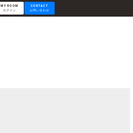
MY ROOM
CONTACT
ログイン
お問い合わせ
RENTAL LOUNGE
レンタルラウンジ
OTEMACHI
大手町
HISAYA ODORI
久屋大通
Nacasa & Partners