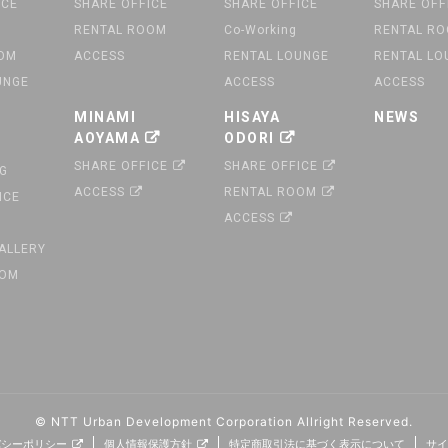
ICE
SHARE OFFICE
SHARE OFFICE
SHARE OFF
RENTAL ROOM
Co-Working
RENTAL R
OOM
ACCESS
RENTAL LOUNGE
RENTAL LO
UNGE
ACCESS
ACCESS
MINAMI
HISAYA
NEWS
AOYAMA
ODORI
SHARE OFFICE
SHARE OFFICE
G
ACCESS
RENTAL ROOM
ICE
ACCESS
GALLERY
OOM
© NTT Urban Development Corporation
Allright Reserved.
バシーポリシー
個人情報保護方針
特定商取引法に基づく表示について
サイ