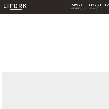
ABOUT
SERVICE
LO
LIFORKとは
サービス
SHARE OFFICE
シェアオフィス
AKIHABARA
秋葉原
HARAJUKU
原宿