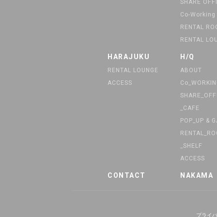
SHARE OFF
Co-Working
RENTAL R
RENTAL LO
HARAJUKU
H/Q
RENTAL LOUNGE
ABOUT
ACCESS
Co_WORKIN
SHARE_OFF
_CAFE
POP_UP & 
RENTAL_R
_SHELF
ACCESS
CONTACT
NAKAMA
プライ