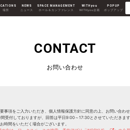
CATIONS
NEWS
SPACE MANAGEMENT
WITHyou
POPUP
場所
ニュース
ホール＆カンファレンス
WITHyou企画
ポップアップ
Co-Working
RENTAL ROOM
コワーキング
レンタルルーム
AKIHABARA II
CONTACT
秋葉原Ⅱ
お問い合わせ
MINAMI AOYAMA
南青山
要事項をご入力いただき、個人情報保護方針に同意の上、お問い合わせ
時間受付しておりますが、回答は平日9:00～17:30とさせていただきま
お時間をいただく場合がございます。