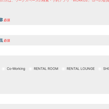
望の方は、
ワークスペースの検索・予約アプリ「WORKUS」
への会
H/Q
HARAJUKU QUEST
容
点
Co-Working
RENTAL ROOM
RENTAL LOUNGE
SH