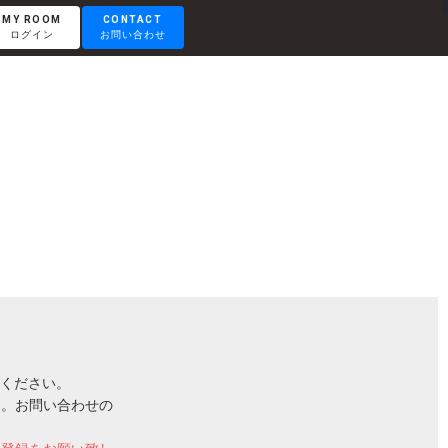
MY ROOM
CONTACT
ログイン
お問い合わせ
RENTAL LOUNGE
レンタルラウンジ
OTEMACHI
大手町
HISAYA ODORI
久屋大通
ください。
Nacasa & Partners
す。お問い合わせの