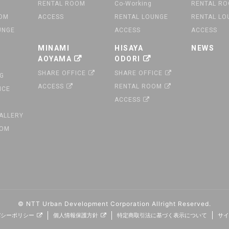
RENTAL ROOM
Co-Working
RENTAL R
OOM
ACCESS
RENTAL LOUNGE
RENTAL LO
UNGE
ACCESS
ACCESS
MINAMI
HISAYA
NEWS
AOYAMA
ODORI
SHARE OFFICE
SHARE OFFICE
G
ACCESS
RENTAL ROOM
ICE
ACCESS
GALLERY
OOM
© NTT Urban Development Corporation
Allright Reserved.
バシーポリシー
個人情報保護方針
特定商取引法に基づく表示について
サイ