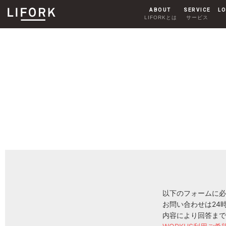
ABOUT
SERVICE
LO
LIFORKとは
サービス
SHARE OFFICE
シェアオフィス
AKIHABARA
秋葉原
HARAJUKU
原宿
以下のフォームに必
お問い合わせは24
内容により回答まで