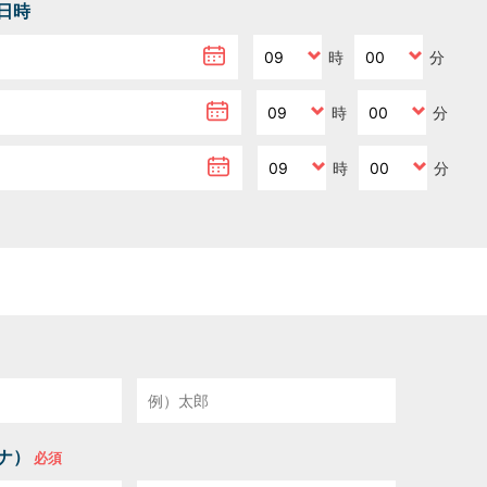
日時
時
分
時
分
時
分
ナ）