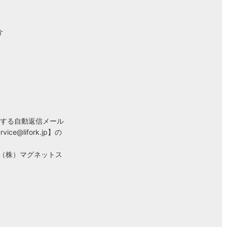
介
する自動返信メール
rvice@lifork.jp
】の
ある（株）マグネットス