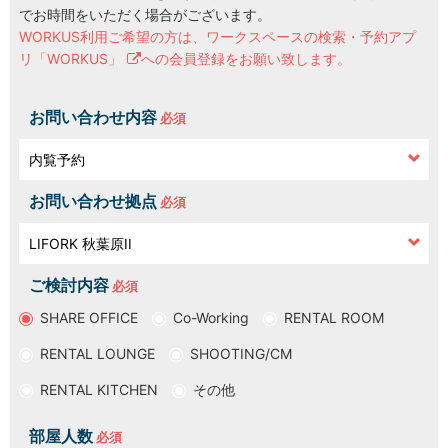
でお時間をいただく場合がございます。
WORKUS利用ご希望の方は、
ワークスペースの検索・予約アプ
LOCATIONS
場所
リ「WORKUS」
への会員登録をお願い致します。
AKIHABARA
秋葉原
お問い合わせ内容
AKIHABARA II
秋葉原Ⅱ
お問い合わせ拠点
OTEMACHI
大手町
ご検討内容
HARAJUKU
原宿
SHARE OFFICE
Co-Working
RENTAL ROOM
RENTAL LOUNGE
SHOOTING/CM
MINAMI AOYAMA
南青山
RENTAL KITCHEN
その他
HISAYA ODORI
久屋大通
部屋人数
Nacasa & Partners