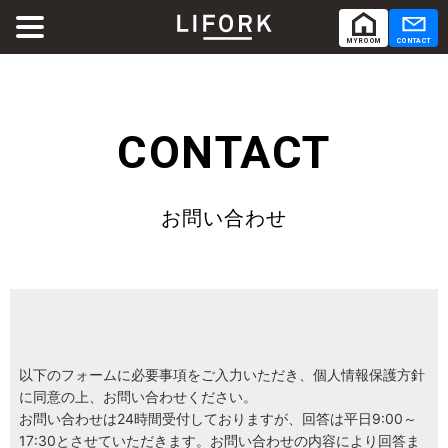
MY ROOM
CONTACT
ABOUT
LIFORKとは
CONTACT
SERVICE
サービス
お問い合わせ
SHARE OFFICE
シェアオフィス
Co-Working
コワーキング
RENTAL ROOM
レンタルルーム
以下のフォームに必要事項をご入力いただき、個人情報保護方針
に同意の上、お問い合わせください。
お問い合わせは24時間受付しておりますが、回答は平日9:00～
RENTAL LOUNGE
レンタルラウンジ
17:30とさせていただきます。お問い合わせの内容により回答ま