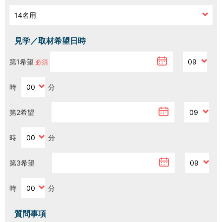
H/Q
HARAJUKU QUEST
見学／取材希望日時
NEWS
第1希望
ニュース
時
分
SPACE MANAGEMENT
ホール＆カンファレンス
第2希望
WITHyou
WITHyou企画
時
分
POPUP
第3希望
ポップアップ
時
分
質問事項