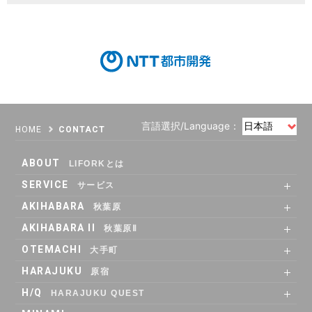
言語選択/Language：
HOME
CONTACT
ABOUT
LIFORKとは
SERVICE
サービス
SHARE OFFICE
Co-Working
RENTAL ROOM
RENTAL LOUNGE
AKIHABARA
秋葉原
SHARE OFFICE
RENTAL ROOM
ACCESS
AKIHABARA II
秋葉原Ⅱ
SHARE OFFICE
Co-Working
RENTAL LOUNGE
ACCESS
OTEMACHI
大手町
SHARE OFFICE
RENTAL ROOM
RENTAL LOUNGE
ACCESS
HARAJUKU
原宿
RENTAL LOUNGE
ACCESS
H/Q
HARAJUKU QUEST
ABOUT
Co_WORKING
SHARE_OFFICE
_CAFE
POP_UP & GALLERY
RENTAL_ROOM
_SHELF
ACCESS